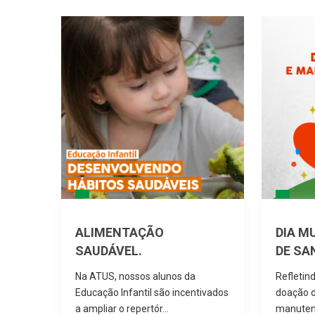
ALIMENTAÇÃO
DIA M
EL.
SAUDÁVEL.
DE SA
ra um
Na ATUS, nossos alunos da
Refletin
Educação Infantil são incentivados
doação d
..
a ampliar o repertór...
manutenç