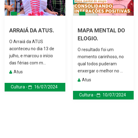
ARRAIÁ DA ATUS.
MAPA MENTAL DO
ELOGIO.
O Arraiá da ATUS
aconteceu no dia 13 de
O resultado foi um
julho, e marcou o início
momento carinhoso, no
das férias com m...
qual todos puderam
enxergar o melhor no ...
Atus
Atus
Cultura -
16/07/2024
Cultura -
10/07/2024